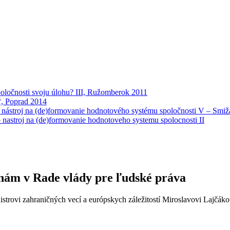
poločnosti svoju úlohu? III, Ružomberok 2011
“, Poprad 2014
 nástroj na (de)formovanie hodnotového systému spoločnosti V – Smi
 nastroj na (de)formovanie hodnotoveho systemu spolocnosti II
nám v Rade vlády pre ľudské práva
nistrovi zahraničných vecí a európskych záležitostí Miroslavovi Lajčá