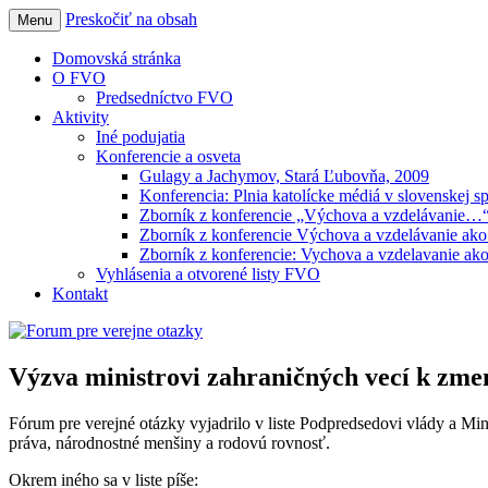
Preskočiť na obsah
Menu
Forum pre verejne otazky
Domovská stránka
O FVO
Predsedníctvo FVO
Aktivity
Iné podujatia
Konferencie a osveta
Gulagy a Jachymov, Stará Ľubovňa, 2009
Konferencia: Plnia katolícke médiá v slovenskej s
Zborník z konferencie „Výchova a vzdelávanie…
Zborník z konferencie Výchova a vzdelávanie ako
Zborník z konferencie: Vychova a vzdelavanie ako
Vyhlásenia a otvorené listy FVO
Kontakt
Výzva ministrovi zahraničných vecí k zme
Fórum pre verejné otázky vyjadrilo v liste Podpredsedovi vlády a Mi
práva, národnostné menšiny a rodovú rovnosť.
Okrem iného sa v liste píše: