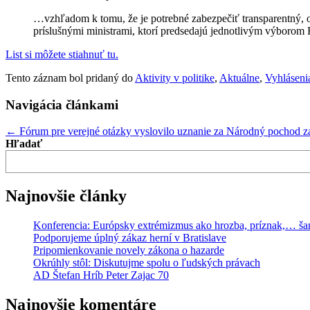
…vzhľadom k tomu, že je potrebné zabezpečiť transparentný, ot
príslušnými ministrami, ktorí predsedajú jednotlivým výborom 
List si môžete stiahnuť tu.
Tento záznam bol pridaný do
Aktivity v politike
,
Aktuálne
,
Vyhláseni
Navigácia článkami
←
Fórum pre verejné otázky vyslovilo uznanie za Národný pochod za
Hľadať
Najnovšie články
Konferencia: Európsky extrémizmus ako hrozba, príznak,… ša
Podporujeme úplný zákaz herní v Bratislave
Pripomienkovanie novely zákona o hazarde
Okrúhly stôl: Diskutujme spolu o ľudských právach
AD Štefan Hríb Peter Zajac 70
Najnovšie komentáre