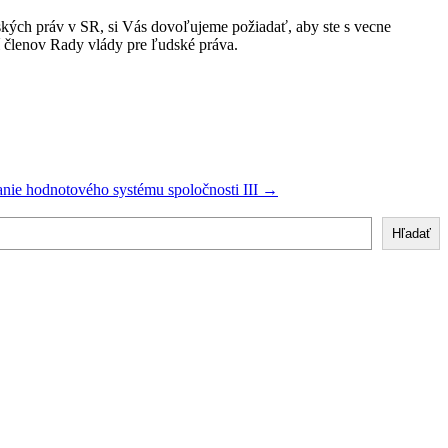
ských práv v SR, si Vás dovoľujeme požiadať, aby ste s vecne
í členov Rady vlády pre ľudské práva.
anie hodnotového systému spoločnosti III
→
Hľadať