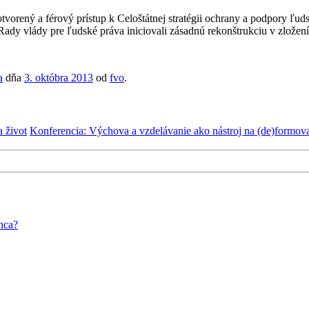
vorený a férový prístup k Celoštátnej stratégii ochrany a podpory ľud
Rady vlády pre ľudské práva iniciovali zásadnú rekonštrukciu v zložen
a
dňa
3. októbra 2013
od
fvo
.
 život
Konferencia: Výchova a vzdelávanie ako nástroj na (de)formov
nca?