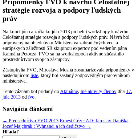
Pripomienky FVO k návrhu Celoštátnej
stratégie rozvoja a podpory ľudských
práv
Na konci júna a začiatku júla 2013 prebehli workshopy k návrhu
Celoštátnej stratégie rozvoja a podpory ľudských práv. Návrh bol
pripravený na objednávku Ministerstva zahraničných vecí a
európskych záležitostí SR skupinou expertov pod vedením pána
Kalmána Petocza. FVO sa na workshopoch aktívne zúčastnilo
prostredníctvom svojich zástupcov.
Zástupkyňa FVO, Miroslava Mosná zosumarizovala pripomienky v
nasledujúcom
liste
, ktorý bol zaslaný zodpovedným pracovníkom
ministerstva.
Tento záznam bol pridaný do
Aktuálne
,
Iné aktivity členov
dňa
17.
júla 2013
od
fvo
.
Navigácia článkami
←
Predsedníctvo FVO 2013
Ernest Géze: AD: Jaroslav Daniška,
Jozef Majchrák : Vyhnanci a ich dedičstvo
→
Hľadať