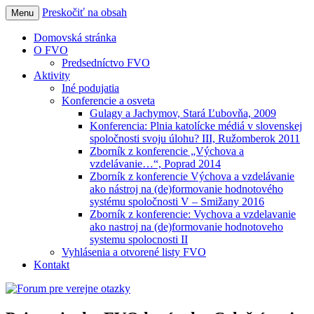
Preskočiť na obsah
Menu
Forum pre verejne otazky
Domovská stránka
O FVO
Predsedníctvo FVO
Aktivity
Iné podujatia
Konferencie a osveta
Gulagy a Jachymov, Stará Ľubovňa, 2009
Konferencia: Plnia katolícke médiá v slovenskej
spoločnosti svoju úlohu? III, Ružomberok 2011
Zborník z konferencie „Výchova a
vzdelávanie…“, Poprad 2014
Zborník z konferencie Výchova a vzdelávanie
ako nástroj na (de)formovanie hodnotového
systému spoločnosti V – Smižany 2016
Zborník z konferencie: Vychova a vzdelavanie
ako nastroj na (de)formovanie hodnotoveho
systemu spolocnosti II
Vyhlásenia a otvorené listy FVO
Kontakt