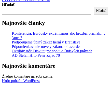
Hľadať
Hľadať
Najnovšie články
Konferencia: Európsky extrémizmus ako hrozba, príznak,…
šanca?
Podporujeme úplný zákaz herní v Bratislave
Pripomienkovanie novely zákona o hazarde
Okrúhly stôl: Diskutujme spolu o ľudských právach
AD Štefan Hríb Peter Zajac 70
Najnovšie komentáre
Žiadne komentáre na zobrazenie.
Hrdo poháňa WordPress