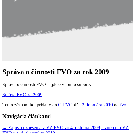
Správa o činnosti FVO za rok 2009
Správu o činnosti FVO nájdete v tomto súbore:
Správa FVO za 2009
.
Tento záznam bol pridaný do
O FVO
dňa
2. februára 2010
od
fvo
.
Navigácia článkami
←
Zápis a uznesenia z VZ FVO zo 4. októbra 2009
Uznesenia VZ
FVO zo 16. decembra 2010
→