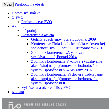
Preskočiť na obsah
Menu
Forum pre verejne otazky
Domovská stránka
O FVO
Predsedníctvo FVO
Aktivity
Iné podujatia
Konferencie a osveta
Gulagy a Jachymov, Stará Ľubovňa, 2009
Konferencia: Plnia katolícke médiá v slovenskej
spoločnosti svoju úlohu? III, Ružomberok 2011
Zborník z konferencie „Výchova a
vzdelávanie…“, Poprad 2014
Zborník z konferencie Výchova a vzdelávanie
ako nástroj na (de)formovanie hodnotového
systému spoločnosti V – Smižany 2016
Zborník z konferencie: Vychova a vzdelavanie
ako nastroj na (de)formovanie hodnotoveho
systemu spolocnosti II
Vyhlásenia a otvorené listy FVO
Kontakt