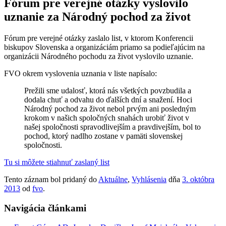
Fórum pre verejné otázky vyslovilo
uznanie za Národný pochod za život
Fórum pre verejné otázky zaslalo list, v ktorom Konferencii
biskupov Slovenska a organizáciám priamo sa podieľajúcim na
organizácii Národného pochodu za život vyslovilo uznanie.
FVO okrem vyslovenia uznania v liste napísalo:
Prežili sme udalosť, ktorá nás všetkých povzbudila a
dodala chuť a odvahu do ďalších dní a snažení. Hoci
Národný pochod za život nebol prvým ani posledným
krokom v našich spoločných snahách urobiť život v
našej spoločnosti spravodlivejším a pravdivejším, bol to
pochod, ktorý nadlho zostane v pamäti slovenskej
spoločnosti.
Tu si môžete stiahnuť zaslaný list
Tento záznam bol pridaný do
Aktuálne
,
Vyhlásenia
dňa
3. októbra
2013
od
fvo
.
Navigácia článkami