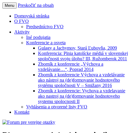
Preskočiť na obsah
Menu
Forum pre verejne otazky
Domovská stránka
O FVO
Predsedníctvo FVO
Aktivity
Iné podujatia
Konferencie a osveta
Gulagy a Jachymov, Stará Ľubovňa, 2009
Konferencia: Plnia katolícke médiá v slovenskej
spoločnosti svoju úlohu? III, Ružomberok 2011
Zborník z konferencie „Výchova a
vzdelávanie…“, Poprad 2014
Zborník z konferencie Výchova a vzdelávanie
ako nástroj na (de)formovanie hodnotového
systému spoločnosti V – Smižany 2016
Zborník z konferencie: Vychova a vzdelavanie
ako nastroj na (de)formovanie hodnotoveho
systemu spolocnosti II
Vyhlásenia a otvorené listy FVO
Kontakt