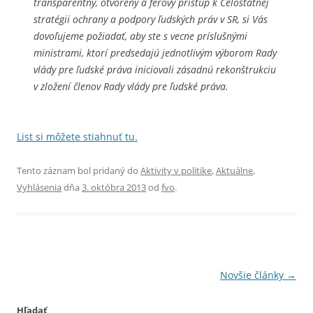
transparentný, otvorený a férový prístup k Celoštátnej
stratégii ochrany a podpory ľudských práv v SR, si Vás
dovoľujeme požiadať, aby ste s vecne príslušnými
ministrami, ktorí predsedajú jednotlivým výborom Rady
vlády pre ľudské práva iniciovali zásadnú rekonštrukciu
v zložení členov Rady vlády pre ľudské práva.
List si môžete stiahnuť tu.
Tento záznam bol pridaný do
Aktivity v politike
,
Aktuálne
,
Vyhlásenia
dňa
3. októbra 2013
od
fvo
.
Navigácia
Novšie články
→
článkami
Hľadať