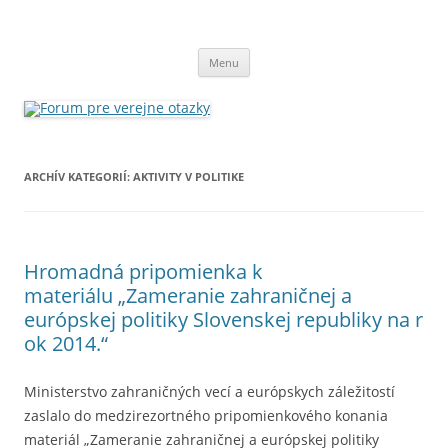
Forum pre verejne otazky
Preskočiť
Menu
na
obsah
ARCHÍV KATEGORIÍ:
AKTIVITY V POLITIKE
Hromadná pripomienka k
materiálu „Zameranie zahraničnej a
európskej politiky Slovenskej republiky na r
ok 2014.“
Ministerstvo zahraničných vecí a európskych záležitostí
zaslalo do medzirezortného pripomienkového konania
materiál „Zameranie zahraničnej a európskej politiky