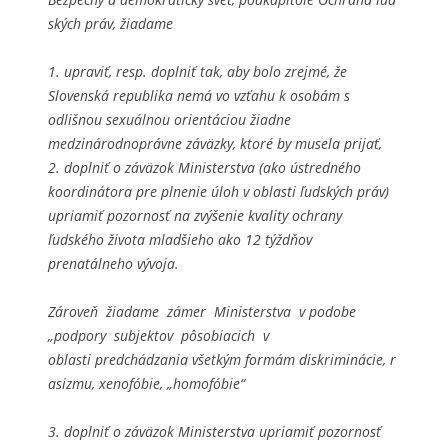
ských práv, žiadame
1. upraviť, resp. doplniť tak, aby bolo zrejmé, že
Slovenská republika nemá vo vzťahu k osobám s
odlišnou sexuálnou orientáciou žiadne
medzinárodnoprávne záväzky, ktoré by musela prijať,
2. doplniť o záväzok Ministerstva (ako ústredného
koordinátora pre plnenie úloh v oblasti ľudských práv)
upriamiť pozornosť na zvýšenie kvality ochrany
ľudského života mladšieho ako 12 týždňov
prenatálneho vývoja.
Zároveň žiadame zámer Ministerstva v podobe
„podpory subjektov pôsobiacich v
oblasti predchádzania všetkým formám diskriminácie, r
asizmu, xenofóbie, „homofóbie“
3. doplniť o záväzok Ministerstva upriamiť pozornosť