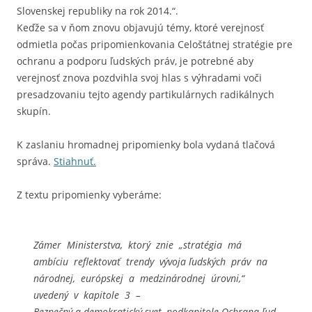
Slovenskej republiky na rok 2014.“.
Keďže sa v ňom znovu objavujú témy, ktoré verejnosť
odmietla počas pripomienkovania Celoštátnej stratégie pre
ochranu a podporu ľudských práv, je potrebné aby
verejnosť znova pozdvihla svoj hlas s výhradami voči
presadzovaniu tejto agendy partikulárnych radikálnych
skupín.
K zaslaniu hromadnej pripomienky bola vydaná tlačová
správa.
Stiahnuť.
Z textu pripomienky vyberáme:
Zámer Ministerstva, ktorý znie „stratégia má
ambíciu reflektovať trendy vývoja ľudských práv na
národnej, európskej a medzinárodnej úrovni,“
uvedený v kapitole 3 –
Bezpečný a demokratický svet, podkapitole Ochrana ľud