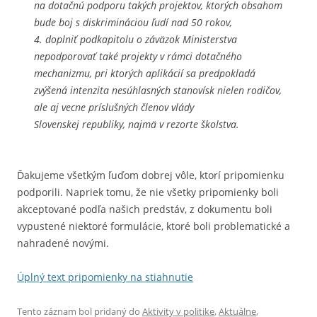
na dotačnú podporu takých projektov, ktorých obsahom
bude boj s diskrimináciou ľudí nad 50 rokov,
4. doplniť podkapitolu o záväzok Ministerstva
nepodporovať také projekty v rámci dotačného
mechanizmu, pri ktorých aplikácií sa predpokladá
zvýšená intenzita nesúhlasných stanovísk nielen rodičov,
ale aj vecne príslušných členov vlády
Slovenskej republiky, najmä v rezorte školstva.
Ďakujeme všetkým ľuďom dobrej vôle, ktorí pripomienku
podporili. Napriek tomu, že nie všetky pripomienky boli
akceptované podľa našich predstáv, z dokumentu boli
vypustené niektoré formulácie, ktoré boli problematické a
nahradené novými.
Úplný text pripomienky na stiahnutie
Tento záznam bol pridaný do
Aktivity v politike
,
Aktuálne
,