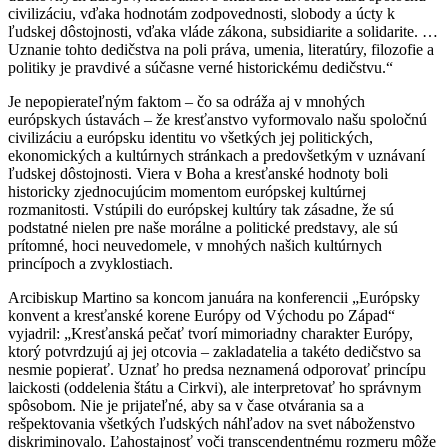
civilizáciu, vďaka hodnotám zodpovednosti, slobody a úcty k
ľudskej dôstojnosti, vďaka vláde zákona, subsidiarite a solidarite. …
Uznanie tohto dedičstva na poli práva, umenia, literatúry, filozofie a
politiky je pravdivé a súčasne verné historickému dedičstvu.“
Je nepopierateľným faktom – čo sa odráža aj v mnohých
európskych ústavách – že kresťanstvo vyformovalo našu spoločnú
civilizáciu a európsku identitu vo všetkých jej politických,
ekonomických a kultúrnych stránkach a predovšetkým v uznávaní
ľudskej dôstojnosti. Viera v Boha a kresťanské hodnoty boli
historicky zjednocujúcim momentom európskej kultúrnej
rozmanitosti. Vstúpili do európskej kultúry tak zásadne, že sú
podstatné nielen pre naše morálne a politické predstavy, ale sú
prítomné, hoci neuvedomele, v mnohých našich kultúrnych
princípoch a zvyklostiach.
Arcibiskup Martino sa koncom januára na konferencii „Európsky
konvent a kresťanské korene Európy od Východu po Západ“
vyjadril: „Kresťanská pečať tvorí mimoriadny charakter Európy,
ktorý potvrdzujú aj jej otcovia – zakladatelia a takéto dedičstvo sa
nesmie popierať. Uznať ho predsa neznamená odporovať princípu
laickosti (oddelenia štátu a Cirkvi), ale interpretovať ho správnym
spôsobom. Nie je prijateľné, aby sa v čase otvárania sa a
rešpektovania všetkých ľudských náhľadov na svet náboženstvo
diskriminovalo. Ľahostajnosť voči transcendentnému rozmeru môže