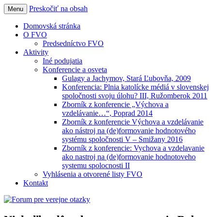
Preskočiť na obsah
Menu
Forum pre verejne otazky
Domovská stránka
O FVO
Predsedníctvo FVO
Aktivity
Iné podujatia
Konferencie a osveta
Gulagy a Jachymov, Stará Ľubovňa, 2009
Konferencia: Plnia katolícke médiá v slovenskej
spoločnosti svoju úlohu? III, Ružomberok 2011
Zborník z konferencie „Výchova a
vzdelávanie…“, Poprad 2014
Zborník z konferencie Výchova a vzdelávanie
ako nástroj na (de)formovanie hodnotového
systému spoločnosti V – Smižany 2016
Zborník z konferencie: Vychova a vzdelavanie
ako nastroj na (de)formovanie hodnotoveho
systemu spolocnosti II
Vyhlásenia a otvorené listy FVO
Kontakt