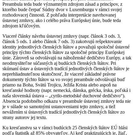
Preambula teda bude významným zdrojom zásad a princípov, z
ktorého bude čerpať Súdny dvor v Luxemburgu v rámci svojej
rozhodovacej činnosti. Z pohľadu interpretácie navrhovanej
ústavnej zmluvy, ako i celého práva Európskej únie, bude teda
zdrojom kľúčovým.
Viaceré články návrhu ústavnej zmluvy (napr. článok 3 ods. 3,
článok 5 ods. 1 alebo článok 7 ods. 3) zakotvujú rešpektovanie
identity jednotlivých členských štátov a považujú spoločné ústavné
princípy týchto členských štátov za spoločné princípy Európskej
únie. Zároveň sa odvolávajú na náboženské dedičstvo Európy, a tak
neodmysliteľne súčasných aj budúcich členských štátov. Pri
skúmaní ústav a ústavných tradícií jednotlivých členských štátov je
neprehliadnuteľnou skutočnosť, že viaceré základné právne
dokumenty týchto štátov sa vo svojej preambule odvolávajú buď
priamo na Boha, Svätú Trojicu, Ježiša Krista alebo aspoň na
kresťanské hodnoty (napr. nemecká, dánska, grécka, írska, poľská i
naša slovenská ústava – „cyrilo-metodské duchovné dedičstvo“).
Absencia podobného odkazu v preambule ústavnej zmluvy teda nie
je v súlade so samotnými ustanoveniami tejto zmluvy, a tiež
nevážením si ústavných tradícií jednotlivých členských štátov zo
strany autorov jej textu.
Ku kresťanstvu sa v rámci budúcich 25 členských štátov EÚ hlási
podľa štatistík až 85% obyvateľov. Aj keď praktizujúcich je, žiaľ,