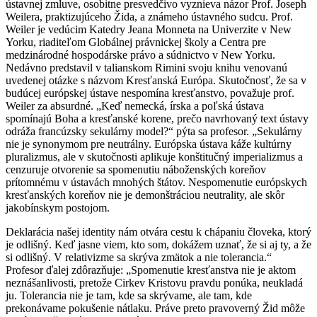
ústavnej zmluve, osobitne presvedčivo vyznieva názor Prof. Joseph
Weilera, praktizujúceho Žida, a známeho ústavného sudcu. Prof.
Weiler je vedúcim Katedry Jeana Monneta na Univerzite v New
Yorku, riaditeľom Globálnej právnickej školy a Centra pre
medzinárodné hospodárske právo a súdnictvo v New Yorku.
Nedávno predstavil v talianskom Rimini svoju knihu venovanú
uvedenej otázke s názvom Kresťanská Európa. Skutočnosť, že sa v
budúcej európskej ústave nespomína kresťanstvo, považuje prof.
Weiler za absurdné. „Keď nemecká, írska a poľská ústava
spomínajú Boha a kresťanské korene, prečo navrhovaný text ústavy
odráža francúzsky sekulárny model?“ pýta sa profesor. „Sekulárny
nie je synonymom pre neutrálny. Európska ústava káže kultúrny
pluralizmus, ale v skutočnosti aplikuje konštitučný imperializmus a
cenzuruje otvorenie sa spomenutiu náboženských koreňov
prítomnému v ústavách mnohých štátov. Nespomenutie európskych
kresťanských koreňov nie je demonštráciou neutrality, ale skôr
jakobínskym postojom.
Deklarácia našej identity nám otvára cestu k chápaniu človeka, ktorý
je odlišný. Keď jasne viem, kto som, dokážem uznať, že si aj ty, a že
si odlišný. V relativizme sa skrýva zmätok a nie tolerancia.“
Profesor ďalej zdôrazňuje: „Spomenutie kresťanstva nie je aktom
neznášanlivosti, pretože Cirkev Kristovu pravdu ponúka, neukladá
ju. Tolerancia nie je tam, kde sa skrývame, ale tam, kde
prekonávame pokušenie nátlaku. Práve preto pravoverný Žid môže