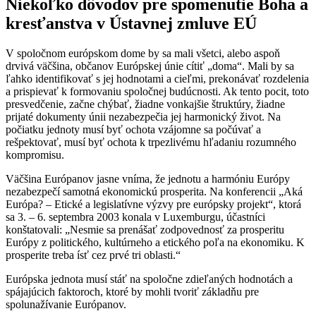
Niekoľko dôvodov pre spomenutie Boha a
kresťanstva v Ústavnej zmluve EÚ
V spoločnom európskom dome by sa mali všetci, alebo aspoň
drvivá väčšina, občanov Európskej únie cítiť „doma“. Mali by sa
ľahko identifikovať s jej hodnotami a cieľmi, prekonávať rozdelenia
a prispievať k formovaniu spoločnej budúcnosti. Ak tento pocit, toto
presvedčenie, začne chýbať, žiadne vonkajšie štruktúry, žiadne
prijaté dokumenty únii nezabezpečia jej harmonický život. Na
počiatku jednoty musí byť ochota vzájomne sa počúvať a
rešpektovať, musí byť ochota k trpezlivému hľadaniu rozumného
kompromisu.
Väčšina Európanov jasne vníma, že jednotu a harmóniu Európy
nezabezpečí samotná ekonomickú prosperita. Na konferencii „Aká
Európa? – Etické a legislatívne výzvy pre európsky projekt“, ktorá
sa 3. – 6. septembra 2003 konala v Luxemburgu, účastníci
konštatovali: „Nesmie sa prenášať zodpovednosť za prosperitu
Európy z politického, kultúrneho a etického poľa na ekonomiku. K
prosperite treba ísť cez prvé tri oblasti.“
Európska jednota musí stáť na spoločne zdieľaných hodnotách a
spájajúcich faktoroch, ktoré by mohli tvoriť základňu pre
spolunažívanie Európanov.