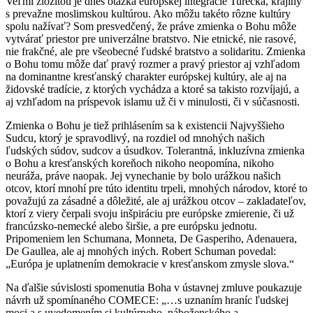
Veľmi zložitou je dnes otázka európskej integrácie Turecka, krajiny
s prevažne moslimskou kultúrou. Ako môžu takéto rôzne kultúry
spolu nažívať? Som presvedčený, že práve zmienka o Bohu môže
vytvárať priestor pre univerzálne bratstvo. Nie etnické, nie rasové,
nie frakčné, ale pre všeobecné ľudské bratstvo a solidaritu. Zmienka
o Bohu tomu môže dať pravý rozmer a pravý priestor aj vzhľadom
na dominantne kresťanský charakter európskej kultúry, ale aj na
židovské tradície, z ktorých vychádza a ktoré sa takisto rozvíjajú, a
aj vzhľadom na príspevok islamu už či v minulosti, či v súčasnosti.
Zmienka o Bohu je tiež prihlásením sa k existencii Najvyššieho
Sudcu, ktorý je spravodlivý, na rozdiel od mnohých našich
ľudských súdov, sudcov a úsudkov. Tolerantná, inkluzívna zmienka
o Bohu a kresťanských koreňoch nikoho neopomína, nikoho
neuráža, práve naopak. Jej vynechanie by bolo urážkou našich
otcov, ktorí mnohí pre túto identitu trpeli, mnohých národov, ktoré to
považujú za zásadné a dôležité, ale aj urážkou otcov – zakladateľov,
ktorí z viery čerpali svoju inšpiráciu pre európske zmierenie, či už
francúzsko-nemecké alebo širšie, a pre európsku jednotu.
Pripomeniem len Schumana, Monneta, De Gasperiho, Adenauera,
De Gaullea, ale aj mnohých iných. Robert Schuman povedal:
„Európa je uplatnením demokracie v kresťanskom zmysle slova.“
Na ďalšie súvislosti spomenutia Boha v ústavnej zmluve poukazuje
návrh už spomínaného COMECE: „…s uznaním hraníc ľudskej
moci a s uvedomením si kultúrneho, náboženského a