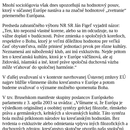
Mnohí sociológovia však dnes upozorňujú na hodnotový posuv,
ktorý v súčasnej Európe nastáva a na značné hodnotové „zvetranie“
priemerného Európana.
Predseda zahraničného výboru NR SR Ján Figeľ vyjadril názor:
„Ten, kto nepozná vlastné korene, alebo sa im odcudzuje, na to
vážne doplatí v budúcnosti. Práve zmienka o spoločných koreňoch,
respektíve o Bohu, ktorý je veľmi dôležitou hodnotou pre veľkú
časť obyvateľstva, môže priniesť jednotiaci prvok pre rôzne kultúry.
Neznamená ani náboženský klub, ani inú exkluzivitu. Nejde pritom
len o kresťanskú kultúru, ktorá je v Európe väčšinová, ale aj
židovskú, islamskú a iné, ktoré práve spoločná duchovná väzba
môže vťahovať do spoločnej harmónie.“
V ďalšej uvažovaní si v kontexte navrhovanej Ústavnej zmluvy EÚ
najprv bližšie všimneme úlohu kresťanstva v Európe a potom
budeme uvažovať o význame možného spomenutia Boha.
V tzv. Bruselskom manifeste skupiny poslancov Európskeho
parlamentu z 3. apríla 2003 sa uvádza: „Všímame si, že Európa je
výsledkom originálnej a osobitej syntézy gréckej filozofie, rímskeho
práva a germánskych, keltských a slovanských kultúr. Táto syntéza
bola možná príklonom národov ku kresťanským hodnotám. Bez
tvrdenia o exkluzivite alebo odmietania vplyvu iných filozofických a
duchovných zdrojov, kresťanstvo skutočne utvorilo našu spoločnú