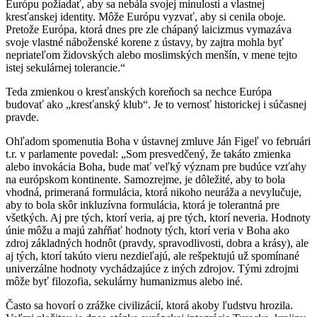
Európu požiadať, aby sa nebála svojej minulosti a vlastnej
kresťanskej identity. Môže Európu vyzvať, aby si cenila oboje.
Pretože Európa, ktorá dnes pre zle chápaný laicizmus vymazáva
svoje vlastné náboženské korene z ústavy, by zajtra mohla byť
nepriateľom židovských alebo moslimských menšín, v mene tejto
istej sekulárnej tolerancie.“
Teda zmienkou o kresťanských koreňoch sa nechce Európa
budovať ako „kresťanský klub“. Je to vernosť historickej i súčasnej
pravde.
Ohľadom spomenutia Boha v ústavnej zmluve Ján Figeľ vo februári
t.r. v parlamente povedal: „Som presvedčený, že takáto zmienka
alebo invokácia Boha, bude mať veľký význam pre budúce vzťahy
na európskom kontinente. Samozrejme, je dôležité, aby to bola
vhodná, primeraná formulácia, ktorá nikoho neuráža a nevylučuje,
aby to bola skôr inkluzívna formulácia, ktorá je tolerantná pre
všetkých. Aj pre tých, ktorí veria, aj pre tých, ktorí neveria. Hodnoty
únie môžu a majú zahŕňať hodnoty tých, ktorí veria v Boha ako
zdroj základných hodnôt (pravdy, spravodlivosti, dobra a krásy), ale
aj tých, ktorí takúto vieru nezdieľajú, ale rešpektujú už spomínané
univerzálne hodnoty vychádzajúce z iných zdrojov. Tými zdrojmi
môže byť filozofia, sekulárny humanizmus alebo iné.
Často sa hovorí o zrážke civilizácií, ktorá akoby ľudstvu hrozila.