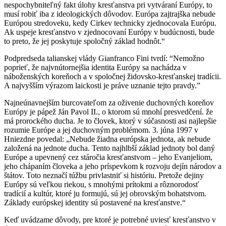
nespochybniteľný fakt úlohy kresťanstva pri vytváraní Európy, to
musí robiť iba z ideologických dôvodov. Európa zajtrajška nebude
Európou stredoveku, kedy Cirkev technicky zjednocovala Európu.
Ak uspeje kresťanstvo v zjednocovaní Európy v budúcnosti, bude
to preto, že jej poskytuje spoločný základ hodnôt.“
Podpredseda talianskej vlády Gianfranco Fini tvrdí: “Nemožno
poprieť, že najvnútornejšia identita Európy sa nachádza v
náboženských koreňoch a v spoločnej židovsko-kresťanskej tradícii.
A najvyšším výrazom laickosti je práve uznanie tejto pravdy.”
Najneúnavnejším burcovateľom za oživenie duchovných koreňov
Európy je pápež Ján Pavol II., o ktorom sú mnohí presvedčení. že
má prorockého ducha. Je to človek, ktorý v súčasnosti asi najlepšie
rozumie Európe a jej duchovným problémom. 3. júna 1997 v
Hniezdne povedal: „Nebude žiadna európska jednota, ak nebude
založená na jednote ducha. Tento najhlbší základ jednoty bol daný
Európe a upevnený cez stáročia kresťanstvom – jeho Evanjeliom,
jeho chápaním človeka a jeho príspevkom k rozvoju dejín národov a
štátov. Toto neznačí túžbu privlastniť si históriu. Pretože dejiny
Európy sú veľkou riekou, s mnohými prítokmi a rôznorodosť
tradícií a kultúr, ktoré ju formujú, sú jej obrovským bohatstvom.
Základy európskej identity sú postavené na kresťanstve.“
Keď uvádzame dôvody, pre ktoré je potrebné uviesť kresťanstvo v