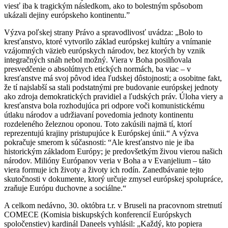
viesť iba k tragickým následkom, ako to bolestným spôsobom
ukázali dejiny európskeho kontinentu.”
Výzva poľskej strany Právo a spravodlivosť uvádza: „Bolo to
kresťanstvo, ktoré vytvorilo základ európskej kultúry a vnímanie
vzájomných väzieb európskych národov, bez ktorých by vznik
integračných snáh nebol možný. Viera v Boha posilňovala
presvedčenie o absolútnych etických normách, ba viac – v
kresťanstve má svoj pôvod idea ľudskej dôstojnosti; a osobitne fakt,
že tí najslabší sa stali podstatnými pre budovanie európskej jednoty
ako zdroja demokratických pravidiel a ľudských práv. Úloha viery a
kresťanstva bola rozhodujúca pri odpore voči komunistickému
útlaku národov a udržiavaní povedomia jednoty kontinentu
rozdeleného železnou oponou. Toto zakúsili najmä tí, ktorí
reprezentujú krajiny pristupujúce k Európskej únii.“ A výzva
pokračuje smerom k súčasnosti: “Ale kresťanstvo nie je iba
historickým základom Európy; je predovšetkým živou vierou našich
národov. Milióny Európanov veria v Boha a v Evanjelium – táto
viera formuje ich životy a životy ich rodín. Zanedbávanie tejto
skutočnosti v dokumente, ktorý určuje zmysel európskej spolupráce,
zraňuje Európu duchovne a sociálne.“
A celkom nedávno, 30. októbra t.r. v Bruseli na pracovnom stretnutí
COMECE (Komisia biskupských konferencií Európskych
spoločenstiev) kardinál Daneels vyhlásil: „Každý, kto popiera