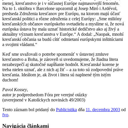
menej, kresťanstvo je i v súčasnej Európe najmasovejší fenomén.
Na to 1. októbra v Barcelone upozornil aj Josep Miró i Ardévol,
predseda Združenia kresťanov pre Európu, na ktorom majú účasť
kresťanskí politici a rôzne združenia z celej Európy: „Sme milióny
kresťanských občanov európskeho svetadielu a myslíme si, že nová
európska ústava by mala uznať historické dedičstvo ako aj živý a
aktuálny význam kresťanstva v Európe.“ A dodal: „Naopak, mnohí
kresťanskí občania sa budú cítiť odmietaní európskymi inštitúciami
a svojimi vládami.“
Keď sme uvažovali o potrebe spomenúť v ústavnej zmluve
kresťanstvo a Boha, je zároveň si uvedomujeme, že žiadna litera
nezabezpečí aj skutočné napĺňanie hodnôt. Kresťanské korene je
treba nielen uznať, ale z nich aj žiť – a za toto sú zodpovední práve
kresťania. Ideálom je, ak život i litera sú naplnené tým istým
duchom!
Pavol Kossey
,
autor je podpredsedom Fóra pre verejné otázky
(uverejnené v Katolíckych novinách 49/2003)
Tento záznam bol pridaný do
Publicistika
dňa
11. decembra 2003
od
fvo
.
Navigácia článkami