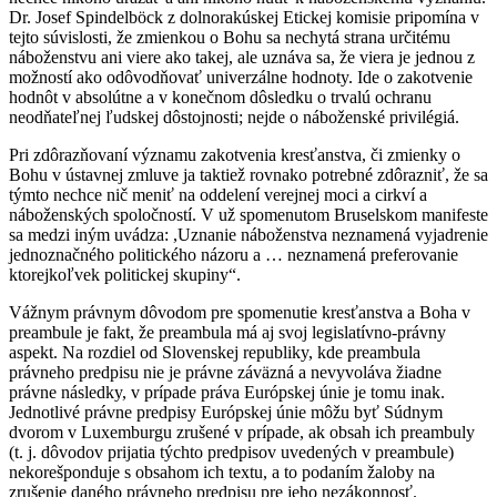
Dr. Josef Spindelböck z dolnorakúskej Etickej komisie pripomína v
tejto súvislosti, že zmienkou o Bohu sa nechytá strana určitému
náboženstvu ani viere ako takej, ale uznáva sa, že viera je jednou z
možností ako odôvodňovať univerzálne hodnoty. Ide o zakotvenie
hodnôt v absolútne a v konečnom dôsledku o trvalú ochranu
neodňateľnej ľudskej dôstojnosti; nejde o náboženské privilégiá.
Pri zdôrazňovaní významu zakotvenia kresťanstva, či zmienky o
Bohu v ústavnej zmluve ja taktiež rovnako potrebné zdôrazniť, že sa
týmto nechce nič meniť na oddelení verejnej moci a cirkví a
náboženských spoločností. V už spomenutom Bruselskom manifeste
sa medzi iným uvádza: ,Uznanie náboženstva neznamená vyjadrenie
jednoznačného politického názoru a … neznamená preferovanie
ktorejkoľvek politickej skupiny“.
Vážnym právnym dôvodom pre spomenutie kresťanstva a Boha v
preambule je fakt, že preambula má aj svoj legislatívno-právny
aspekt. Na rozdiel od Slovenskej republiky, kde preambula
právneho predpisu nie je právne záväzná a nevyvoláva žiadne
právne následky, v prípade práva Európskej únie je tomu inak.
Jednotlivé právne predpisy Európskej únie môžu byť Súdnym
dvorom v Luxemburgu zrušené v prípade, ak obsah ich preambuly
(t. j. dôvodov prijatia týchto predpisov uvedených v preambule)
nekorešponduje s obsahom ich textu, a to podaním žaloby na
zrušenie daného právneho predpisu pre jeho nezákonnosť.