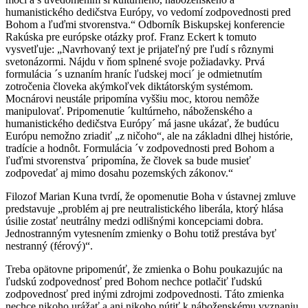
humanistického dedičstva Európy, vo vedomí zodpovednosti pred
Bohom a ľuďmi stvorenstva.“ Odborník Biskupskej konferencie
Rakúska pre európske otázky prof. Franz Eckert k tomuto
vysvetľuje: „Navrhovaný text je prijateľný pre ľudí s rôznymi
svetonázormi. Nájdu v ňom splnené svoje požiadavky. Prvá
formulácia ´s uznaním hraníc ľudskej moci´ je odmietnutím
zotročenia človeka akýmkoľvek diktátorským systémom.
Mocnárovi neustále pripomína vyššiu moc, ktorou nemôže
manipulovať. Pripomenutie ´kultúrneho, náboženského a
humanistického dedičstva Európy´ má jasne ukázať, že budúcu
Európu nemožno zriadiť „z ničoho“, ale na základni dlhej histórie,
tradície a hodnôt. Formulácia ´v zodpovednosti pred Bohom a
ľuďmi stvorenstva´ pripomína, že človek sa bude musieť
zodpovedať aj mimo dosahu pozemských zákonov.“
Filozof Marian Kuna tvrdí, že opomenutie Boha v ústavnej zmluve
predstavuje „problém aj pre neutralistického liberála, ktorý hlása
úsilie zostať neutrálny medzi odlišnými koncepciami dobra.
Jednostranným vytesnením zmienky o Bohu totiž prestáva byť
nestranný (férový)“.
Treba opätovne pripomenúť, že zmienka o Bohu poukazujúc na
ľudskú zodpovednosť pred Bohom nechce potlačiť ľudskú
zodpovednosť pred inými zdrojmi zodpovednosti. Táto zmienka
nechce nikoho urážať a ani nikoho nútiť k náboženskému vyznaniu.