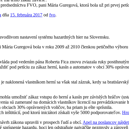
a predsedníctva FVO, pani Mária Guregová, ktorá bola už pri prvej petí
a
dňa
15. februára 2017
od
fvo
.
pravodlivom nastavení systému hazardných hier na Slovensku.
 Mária Guregová bola v roku 2009 až 2010 členkou petičného výboru pr
vláda pod vedením pána Roberta Fica znovu zviazala ruky postihnutým
ždiť pod petíciu za zákaz herní, kasín a automatov v obci 30% oprávne
 naklonená vlastníkom herní sa však stal zázrak, kedy sa bratislavským
mohla umožniť zákaz vstupu do herní a kasín pre závislých hráčov (usta
ovenia sú zamerané na domácich vlastníkov licencií na prevádzkovanie 
obciach 30% oprávnených voličov, ba priam ju ešte sprísnila.
 inštitúcií, pod ktorú iniciátori získali vyše 5000 podporovateľov.
Hro
návrh zákona upravili v prospech ľudí a obcí.
Apel na poslancov nájdet
ľké sprísnenie hazardu, hoci len odstraňuje najväčšie nezmysly a záro