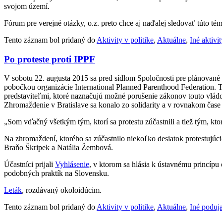
svojom území.
Fórum pre verejné otázky, o.z. preto chce aj naďalej sledovať túto t
Tento záznam bol pridaný do
Aktivity v politike
,
Aktuálne
,
Iné aktivi
Po proteste proti IPPF
V sobotu 22. augusta 2015 sa pred sídlom Spoločnosti pre plánované
pobočkou organizácie International Planned Parenthood Federation. Tá 
predstaviteľmi, ktoré naznačujú možné porušenie zákonov touto vládou 
Zhromaždenie v Bratislave sa konalo zo solidarity a v rovnakom čas
„Som vďačný všetkým tým, ktorí sa protestu zúčastnili a tiež tým, kto
Na zhromaždení, ktorého sa zúčastnilo niekoľko desiatok protestujúc
Braňo Škripek a Natália Žembová.
Účastníci prijali
Vyhlásenie
, v ktorom sa hlásia k ústavnému princípu
podobných praktík na Slovensku.
Leták
, rozdávaný okoloidúcim.
Tento záznam bol pridaný do
Aktivity v politike
,
Aktuálne
,
Iné poduja