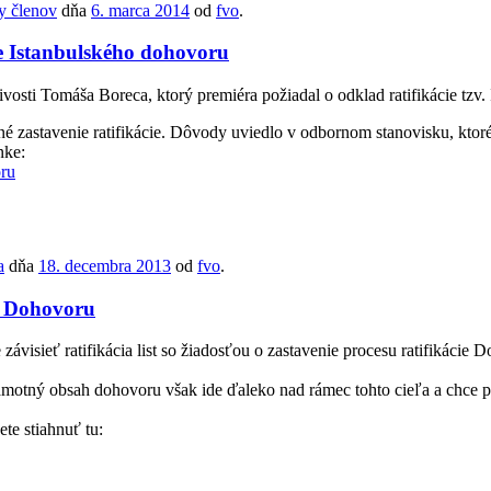
ty členov
dňa
6. marca 2014
od
fvo
.
ie Istanbulského dohovoru
ivosti Tomáša Boreca, ktorý premiéra požiadal o odklad ratifikácie tzv
 zastavenie ratifikácie. Dôvody uviedlo v odbornom stanovisku, ktoré 
nke:
oru
a
dňa
18. decembra 2013
od
fvo
.
ho Dohovoru
závisieť ratifikácia list so žiadosťou o zastavenie procesu ratifikáci
tný obsah dohovoru však ide ďaleko nad rámec tohto cieľa a chce pou
te stiahnuť tu: