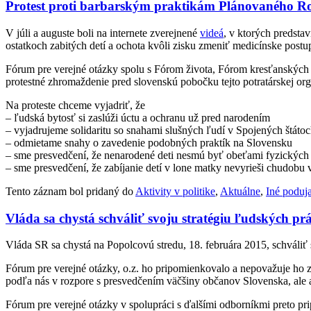
Protest proti barbarským praktikám Plánovaného R
V júli a auguste boli na internete zverejnené
videá
, v ktorých predstav
ostatkoch zabitých detí a ochota kvôli zisku zmeniť medicínske postu
Fórum pre verejné otázky spolu s Fórom života, Fórom kresťanských in
protestné zhromaždenie pred slovenskú pobočku tejto potratárskej or
Na proteste chceme vyjadriť, že
– ľudská bytosť si zaslúži úctu a ochranu už pred narodením
– vyjadrujeme solidaritu so snahami slušných ľudí v Spojených štátoc
– odmietame snahy o zavedenie podobných praktík na Slovensku
– sme presvedčení, že nenarodené deti nesmú byť obeťami fyzických an
– sme presvedčení, že zabíjanie detí v lone matky nevyrieši chudobu v
Tento záznam bol pridaný do
Aktivity v politike
,
Aktuálne
,
Iné poduja
Vláda sa chystá schváliť svoju stratégiu ľudských p
Vláda SR sa chystá na Popolcovú stredu, 18. februára 2015, schváliť
Fórum pre verejné otázky, o.z. ho pripomienkovalo a nepovažuje ho 
podľa nás v rozpore s presvedčením väčšiny občanov Slovenska, ale a
Fórum pre verejné otázky v spolupráci s ďalšími odborníkmi preto pr