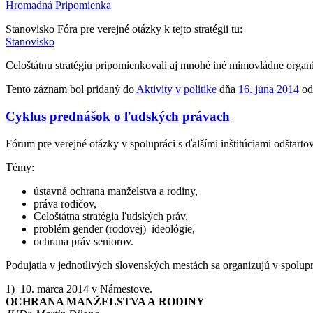
Hromadná Pripomienka
Stanovisko Fóra pre verejné otázky k tejto stratégii tu:
Stanovisko
Celoštátnu stratégiu pripomienkovali aj mnohé iné mimovládne organ
Tento záznam bol pridaný do
Aktivity v politike
dňa
16. júna 2014
o
Cyklus prednášok o ľudských právach
Fórum pre verejné otázky v spolupráci s ďalšími inštitúciami odštar
Témy:
ústavná ochrana manželstva a rodiny,
práva rodičov,
Celoštátna stratégia ľudských práv,
problém gender (rodovej) ideológie,
ochrana práv seniorov.
Podujatia v jednotlivých slovenských mestách sa organizujú v spolup
1) 10. marca 2014 v Námestove.
OCHRANA MANŽELSTVA A RODINY