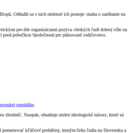
užívajú. Odhalili sa v nich niektoré ich postoje: snaha o zarábanie na
erickými pro-life organizáciami pozýva všetkých ľudí dobrej vôle na
30 pred pobočkou Spoločnosti pre plánované rodičovstvo.
ovenskej republike
.
ku zhodnúť. Naopak, obsahuje nielen ideologické názory, ktoré sú
aží pomenovať kľúčové problémy, ktorým čelia ľudia na Slovensku a