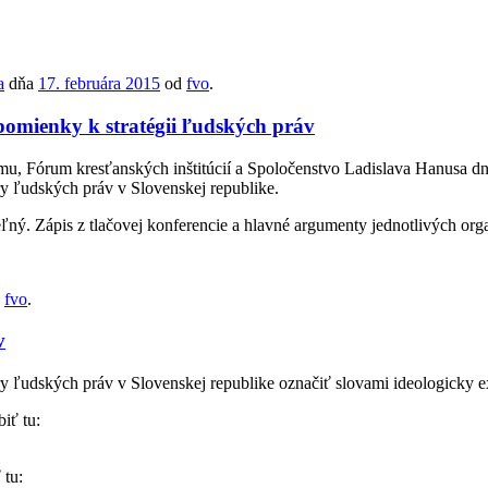
a
dňa
17. februára 2015
od
fvo
.
pomienky k stratégii ľudských práv
u, Fórum kresťanských inštitúcií a Spoločenstvo Ladislava Hanusa dnes
ry ľudských práv v Slovenskej republike.
teľný. Zápis z tlačovej konferencie a hlavné argumenty jednotlivých org
d
fvo
.
v
ry ľudských práv v Slovenskej republike označiť slovami ideologicky e
iť tu:
 tu: