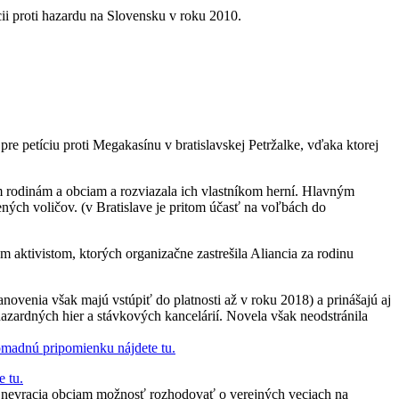
cii proti hazardu na Slovensku v roku 2010.
e petíciu proti Megakasínu v bratislavskej Petržalke, vďaka ktorej
 rodinám a obciam a rozviazala ich vlastníkom herní. Hlavným
ných voličov. (v Bratislave je pritom účasť na voľbách do
 aktivistom, ktorých organizačne zastrešila Aliancia za rodinu
novenia však majú vstúpiť do platnosti až v roku 2018) a prinášajú aj
hazardných hier a stávkových kancelárií. Novela však neodstránila
madnú pripomienku nájdete tu.
e tu.
veň nevracia obciam možnosť rozhodovať o verejných veciach na