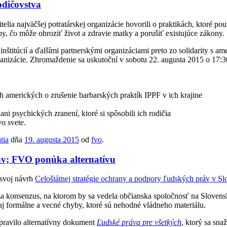
odičovstva
itelia najväčšej potratárskej organizácie hovorili o praktikách, ktoré po
py, čo môže ohroziť život a zdravie matky a porušiť existujúce zákony.
štitúcií a ďalšími partnerskými organizáciami preto zo solidarity s am
ganizácie. Zhromaždenie sa uskutoční v sobotu 22. augusta 2015 o 17:
h amerických o zrušenie barbarských praktík IPPF v ich krajine
i psychických zranení, ktoré si spôsobili ich rodičia
o svete.
tia
dňa
19. augusta 2015
od
fvo
.
ráv; FVO ponúka alternatívu
 svoj návrh
Celoštátnej stratégie ochrany a podpory ľudských práv v Sl
za konsenzus, na ktorom by sa vedela občianska spoločnosť na Slovens
j formálne a vecné chyby, ktoré sú nehodné vládneho materiálu.
ipravilo alternatívny dokument
Ľudské práva pre všetkých
, ktorý sa sn