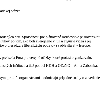
atickej otázke.
arodených detí. Spoločnosť pre plánované rodičovstvo je slovenskou
tikov po tom, ako boli zverejnené v júli a auguste videá s jej
vo presadzuje liberalizáciu potratov sa objavila aj v Európe.
 predseda Fóra pre verejné otázky, ktoré protest organizovalo.
ťanských inštitúcií a tiež politici KDH a OĽaNO – Anna Záborská,
ckými pro-life organizáciami a odmietajú prípadné snahy o zavedenie