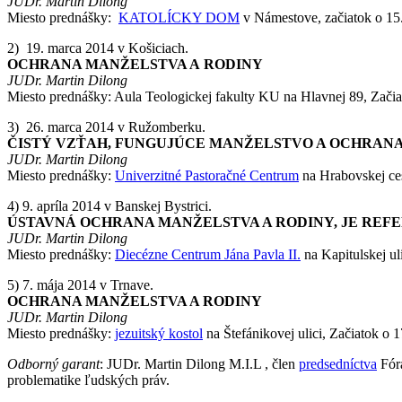
JUDr. Martin Dilong
Miesto prednášky:
KATOLÍCKY DOM
v Námestove, začiatok o 15
2) 19. marca 2014 v Košiciach.
OCHRANA MANŽELSTVA A RODINY
JUDr. Martin Dilong
Miesto prednášky: Aula Teologickej fakulty KU na Hlavnej 89, Začia
3) 26. marca 2014 v Ružomberku.
ČISTÝ VZŤAH, FUNGUJÚCE MANŽELSTVO A OCHRAN
JUDr. Martin Dilong
Miesto prednášky:
Univerzitné Pastoračné Centrum
na Hrabovskej ces
4) 9. apríla 2014 v Banskej Bystrici.
ÚSTAVNÁ OCHRANA MANŽELSTVA A RODINY, JE REF
JUDr. Martin Dilong
Miesto prednášky:
Diecézne Centrum Jána Pavla II.
na Kapitulskej ul
5) 7. mája 2014 v Trnave.
OCHRANA MANŽELSTVA A RODINY
JUDr. Martin Dilong
Miesto prednášky:
jezuitský kostol
na Štefánikovej ulici, Začiatok o 
Odborný garant
: JUDr. Martin Dilong M.I.L , člen
predsedníctva
Fóra
problematike ľudských práv.