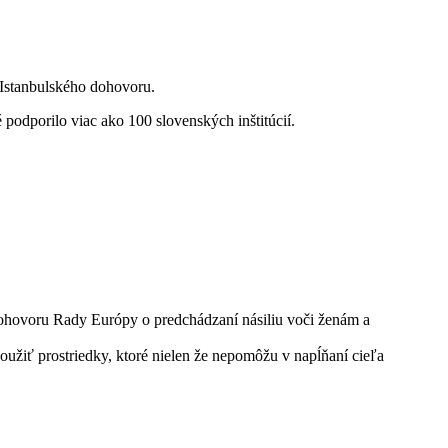
. Istanbulského dohovoru.
podporilo viac ako 100 slovenských inštitúcií.
e Dohovoru Rady Európy o predchádzaní násiliu voči ženám a
žiť prostriedky, ktoré nielen že nepomôžu v napĺňaní cieľa