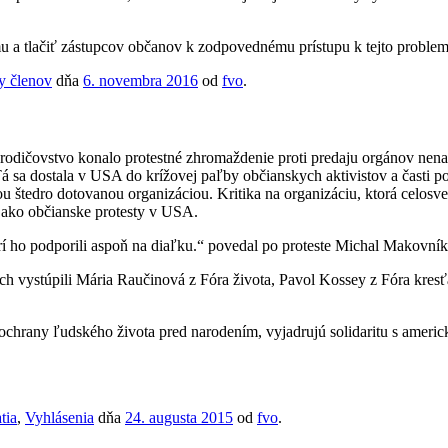
ému a tlačiť zástupcov občanov k zodpovednému prístupu k tejto problem
ty členov
dňa
6. novembra 2016
od
fvo
.
 rodičovstvo konalo protestné zhromaždenie proti predaju orgánov nen
sa dostala v USA do krížovej paľby občianskych aktivistov a časti poli
štedro dotovanou organizáciou. Kritika na organizáciu, ktorá celosveto
e ako občianske protesty v USA.
rí ho podporili aspoň na diaľku.“ povedal po proteste Michal Makovník,
ich vystúpili Mária Raučinová z Fóra života, Pavol Kossey z Fóra kres
 ochrany ľudského života pred narodením, vyjadrujú solidaritu s ameri
tia
,
Vyhlásenia
dňa
24. augusta 2015
od
fvo
.