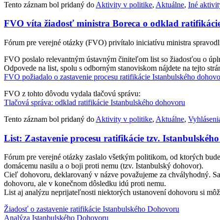
Tento záznam bol pridaný do
Aktivity v politike
,
Aktuálne
,
Iné aktivi
FVO víta žiadosť ministra Boreca o odklad ratifikác
Fórum pre verejné otázky (FVO) privítalo iniciatívu ministra spravodl
FVO poslalo relevantným ústavným činiteľom list so žiadosťou o úplné
Odpovede na list, spolu s odborným stanoviskom nájdete na tejto strá
FVO požiadalo o zastavenie procesu ratifikácie Istanbulského dohov
FVO z tohto dôvodu vydala tlačovú správu:
Tlačová správa: odklad ratifikácie Istanbulského dohovoru
Tento záznam bol pridaný do
Aktivity v politike
,
Aktuálne
,
Vyhláseni
List: Zastavenie procesu ratifikácie tzv. Istanbulské
Fórum pre verejné otázky zaslalo všetkým politikom, od ktorých bude 
domácemu nasilu a o boji proti nemu (tzv. Istanbulský dohovor).
Cieľ dohovoru, deklarovaný v názve považujeme za chvályhodný. Samo
dohovoru, ale v konečnom dôsledku idú proti nemu.
List aj analýzu neprijateľnosti niektorých ustanovení dohovoru si môže
Žiadosť o zastavenie ratifikácie Istanbulského Dohovoru
Analýza Istanbulského Dohovoru