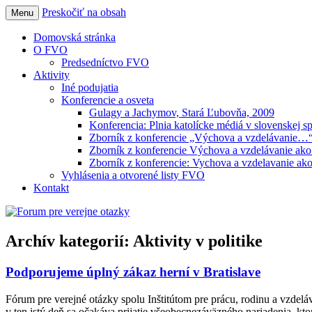
Preskočiť na obsah
Menu
Forum pre verejne otazky
Domovská stránka
O FVO
Predsedníctvo FVO
Aktivity
Iné podujatia
Konferencie a osveta
Gulagy a Jachymov, Stará Ľubovňa, 2009
Konferencia: Plnia katolícke médiá v slovenskej s
Zborník z konferencie „Výchova a vzdelávanie…
Zborník z konferencie Výchova a vzdelávanie ako
Zborník z konferencie: Vychova a vzdelavanie ako
Vyhlásenia a otvorené listy FVO
Kontakt
Archív kategorií:
Aktivity v politike
Podporujeme úplný zákaz herní v Bratislave
Fórum pre verejné otázky spolu Inštitútom pre prácu, rodinu a vzdeláv
v ten istý deň sa očakáva prijatie všeobecnezáväzného nariadenia, kto