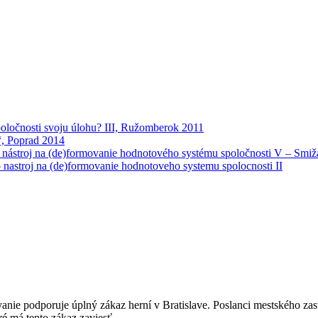
poločnosti svoju úlohu? III, Ružomberok 2011
“, Poprad 2014
 nástroj na (de)formovanie hodnotového systému spoločnosti V – Smi
 nastroj na (de)formovanie hodnotoveho systemu spolocnosti II
anie podporuje úplný zákaz herní v Bratislave. Poslanci mestského zast
ré má tento zákaz zaviesť.