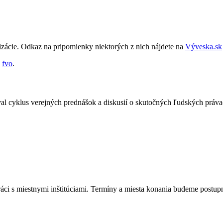
izácie. Odkaz na pripomienky niektorých z nich nájdete na
Výveska.sk
d
fvo
.
toval cyklus verejných prednášok a diskusií o skutočných ľudských pr
ráci s miestnymi inštitúciami. Termíny a miesta konania budeme postu