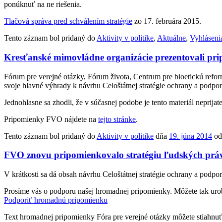
ponúknuť na ne riešenia.
Tlačová správa pred schválením stratégie
zo 17. februára 2015.
Tento záznam bol pridaný do
Aktivity v politike
,
Aktuálne
,
Vyhláseni
Kresťanské mimovládne organizácie prezentovali pri
Fórum pre verejné otázky, Fórum života, Centrum pre bioetickú reform
svoje hlavné výhrady k návrhu Celoštátnej stratégie ochrany a podpo
Jednohlasne sa zhodli, že v súčasnej podobe je tento materiál neprija
Pripomienky FVO nájdete na
tejto stránke
.
Tento záznam bol pridaný do
Aktivity v politike
dňa
19. júna 2014
o
FVO znovu pripomienkovalo stratégiu ľudských prá
V krátkosti sa dá obsah návrhu Celoštátnej stratégie ochrany a podpo
Prosíme vás o podporu našej hromadnej pripomienky. Môžete tak urob
Podporiť hromadnú pripomienku
Text hromadnej pripomienky Fóra pre verejné otázky môžete stiahnuť