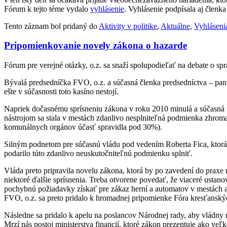
Fórum k tejto téme vydalo
vyhlásenie
. Vyhlásenie podpísala aj členk
Tento záznam bol pridaný do
Aktivity v politike
,
Aktuálne
,
Vyhláseni
Pripomienkovanie novely zákona o hazarde
Fórum pre verejné otázky, o.z. sa snaží spolupodieľať na debate o s
Bývalá predsedníčka FVO, o.z. a súčasná členka predsedníctva – pani
ešte v súčasnosti toto kasíno nestojí.
Napriek dočasnému sprísneniu zákona v roku 2010 minulá a súčasná 
nástrojom sa stala v mestách zdanlivo nesplniteľná podmienka zhroma
komunálnych orgánov účasť spravidla pod 30%).
Silným podnetom pre súčasnú vládu pod vedením Roberta Fica, ktorá je
podarilo túto zdanlivo neuskutočniteľnú podmienku splniť.
Vláda preto pripravila novelu zákona, ktorá by po zavedení do praxe 
niektoré ďalšie sprísnenia. Treba otvorene povedať, že viaceré ustan
pochybnú požiadavky získať pre zákaz herní a automatov v mestách a 
FVO, o.z. sa preto pridalo k hromadnej pripomienke Fóra kresťanských
Následne sa pridalo k apelu na poslancov Národnej rady, aby vládny 
Mrzí nás postoj ministerstva financií, ktoré zákon prezentuje ako ve